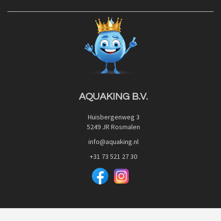
Contact
Blog
Privacy Policy
Advies
Red Label Filter Series
Veilig betalen met:
Nishikigoi-Ô
JPD Japan Pet Design
Downloads
AQUAKING B.V.
Huisbergenweg 3
5249 JR Rosmalen
info@aquaking.nl
+31 73 521 27 30