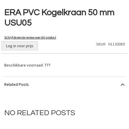
Ga
naar
ERA PVC Kogelkraan 50 mm
het
USU05
begin
van
de
Schrijf de eerste review over dit product
afbeeldingen-
SKU
H1130089
gallerij
Log in voor prijs
Beschikbare voorraad:
777
Related Posts
NO RELATED POSTS