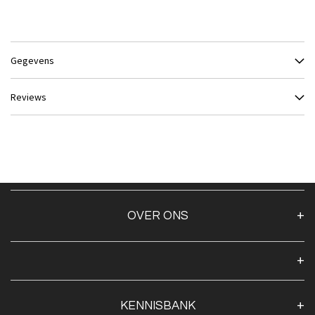
Gegevens
Reviews
OVER ONS
Over ons
Algemene voorwaarden
Klantenservice
KENNISBANK
Openingstijden