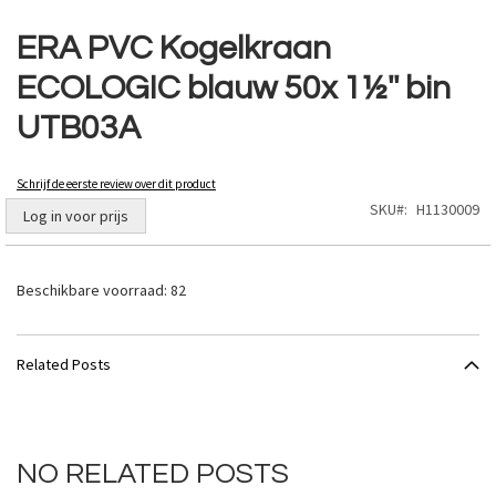
Ga
naar
ERA PVC Kogelkraan
het
ECOLOGIC blauw 50x 1½'' bin
begin
van
UTB03A
de
afbeeldingen-
gallerij
Schrijf de eerste review over dit product
SKU
H1130009
Log in voor prijs
Beschikbare voorraad:
82
Related Posts
NO RELATED POSTS