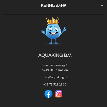
Klantenservice
KENNISBANK
Openingstijden
Contact
Blog
Privacy Policy
Advies
Red Label Filter Series
Veilig betalen met:
Nishikigoi-Ô
JPD Japan Pet Design
Downloads
AQUAKING B.V.
Huisbergenweg 3
5249 JR Rosmalen
info@aquaking.nl
+31 73 521 27 30