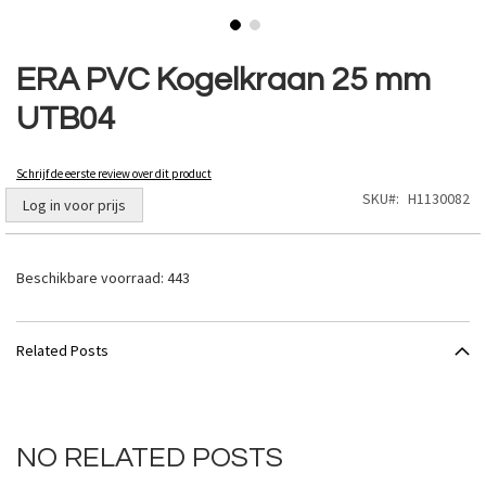
Ga
naar
ERA PVC Kogelkraan 25 mm
het
UTB04
begin
van
de
Schrijf de eerste review over dit product
afbeeldingen-
SKU
H1130082
gallerij
Log in voor prijs
Beschikbare voorraad:
443
Related Posts
NO RELATED POSTS