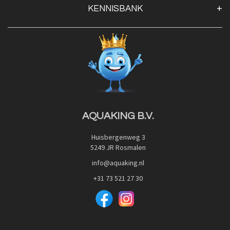
KENNISBANK
Openingstijden
Contact
Blog
Privacy Policy
Advies
Red Label Filter Series
Veilig betalen met:
Nishikigoi-Ô
JPD Japan Pet Design
Downloads
AQUAKING B.V.
Huisbergenweg 3
5249 JR Rosmalen
info@aquaking.nl
+31 73 521 27 30