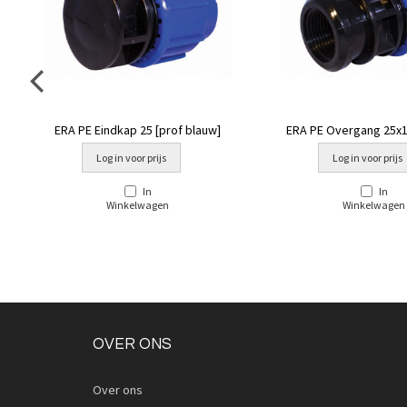
ERA PE Eindkap 25 [prof blauw]
ERA PE Overgang 25x1'
blauw]
Log in voor prijs
Log in voor prijs
In
In
Winkelwagen
Winkelwagen
OVER ONS
Over ons