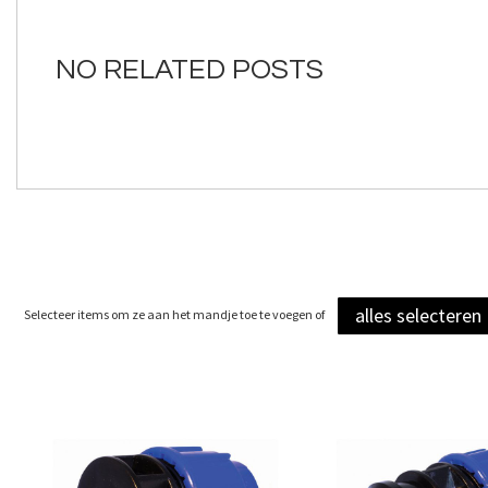
van
de
afbeeldingen-
NO RELATED POSTS
gallerij
alles selecteren
Selecteer items om ze aan het mandje toe te voegen of