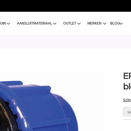
TUIN
AANSLUITMATERIAAL
OUTLET
MERKEN
BLOG
E
b
Schr
L