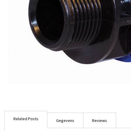
Ga
naar
Related Posts
het
Gegevens
Reviews
begin