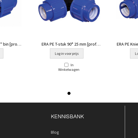
' bin [prof
ERA PE T-stuk 90° 25 mm [prof
ERA PE Knie
blauw]
Log in voor prijs
Lo
In
Winkelwagen
KENNISBANK
Blog