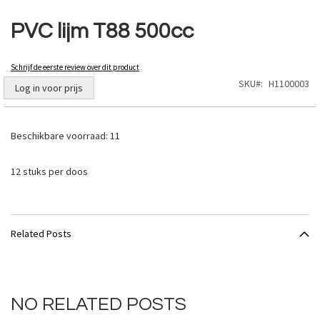
Ga
naar
PVC lijm T88 500cc
het
begin
van
Schrijf de eerste review over dit product
de
SKU
H1100003
Log in voor prijs
afbeeldingen-
gallerij
Beschikbare voorraad:
11
12 stuks per doos
Related Posts
NO RELATED POSTS