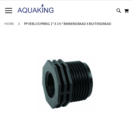
GA
WI
NAAR
DE
INHOUD
HOME
PP VERLOOPRING 1" X 1½" BINNENDRAAD X BUITENDRAAD
Ga
naar
het
einde
van
de
afbeeldingen-
gallerij