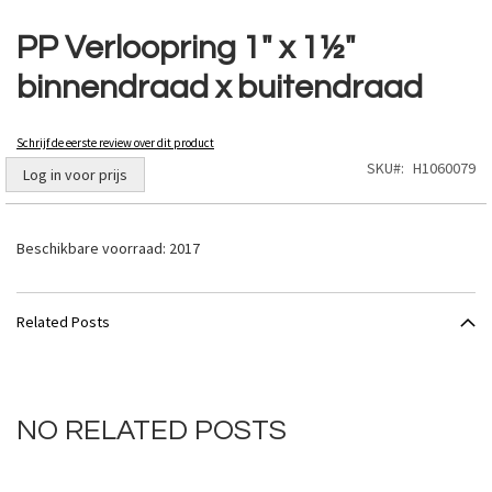
Ga
naar
PP Verloopring 1" x 1½"
het
binnendraad x buitendraad
begin
van
de
Schrijf de eerste review over dit product
afbeeldingen-
SKU
H1060079
gallerij
Log in voor prijs
Beschikbare voorraad:
2017
Related Posts
NO RELATED POSTS