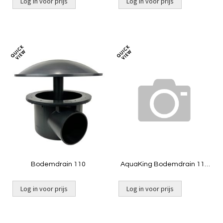
Log in voor prijs
Log in voor prijs
Toevoegen
Toevoeg
om
om
te
te
vergelijken
vergelij
Bodemdrain 110
AquaKing Bodemdrain 110
- zwart Ø300mm - Deksel -
Belucht
Log in voor prijs
Log in voor prijs
Niet op voorraad