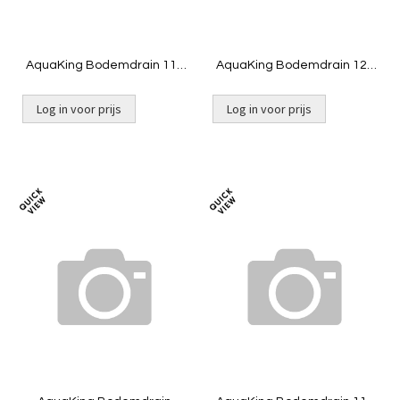
AquaKing Bodemdrain 110
AquaKing Bodemdrain 125
- zwart Ø400mm - Deksel -
- Zwart Ø400mm - Deksel -
Belucht
Belucht
Log in voor prijs
Log in voor prijs
Toevoegen
Toevoeg
om
om
te
te
vergelijken
vergelij