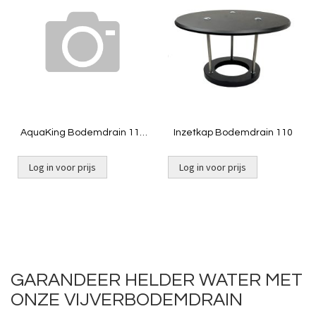
om
om
te
te
vergelijken
vergelij
AquaKing Bodemdrain 110
Inzetkap Bodemdrain 110
- zwart Ø300mm - Rooster
Log in voor prijs
Log in voor prijs
Niet op voorraad
Niet op voorraad
GARANDEER HELDER WATER MET
ONZE VIJVERBODEMDRAIN