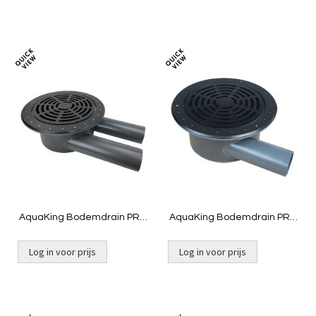
Toevoegen
Toevoeg
om
om
te
te
vergelijken
vergelij
AquaKing Bodemdrain PRO
AquaKing Bodemdrain PRO
400 | 2 x 110 - Zwart
400 | 125 - Zwart Ø400mm -
Ø400mm - Rooster
Rooster
Log in voor prijs
Log in voor prijs