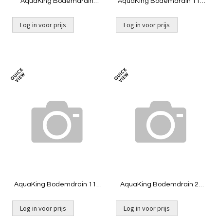
AquaKing Bodemdrain
AquaKing Bodemdrain 110
2x160 - zwart Ø400mm -
- zwart Ø300mm - Deksel
Deksel - Belucht
Log in voor prijs
Log in voor prijs
Toevoegen
Toevoeg
om
om
te
te
vergelijken
vergelij
AquaKing Bodemdrain 110
AquaKing Bodemdrain 2x
- zwart Ø300mm - Deksel -
110 - zwart Ø400mm -
Belucht
Deksel - Belucht
Log in voor prijs
Log in voor prijs