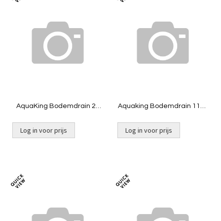
Toevoegen
Toevoeg
om
om
te
te
vergelijken
vergelij
AquaKing Bodemdrain 2x
Aquaking Bodemdrain 110 -
125 - Zwart Ø400mm -
ZwartØ400mm - Rooster -
Deksel - Belucht
Belucht
Log in voor prijs
Log in voor prijs
Toevoegen
Toevoeg
om
om
te
te