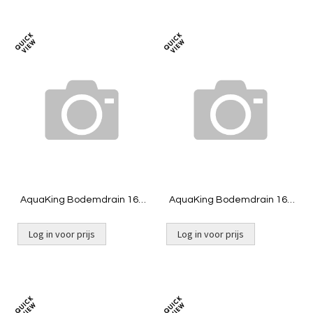
Toevoegen
Toevoeg
om
om
te
te
vergelijken
vergelij
AquaKing Bodemdrain 160
AquaKing Bodemdrain 160
- zwart Ø400mm - Rooster -
- zwart Ø400mm - Deksel -
Belucht
Belucht
Log in voor prijs
Log in voor prijs