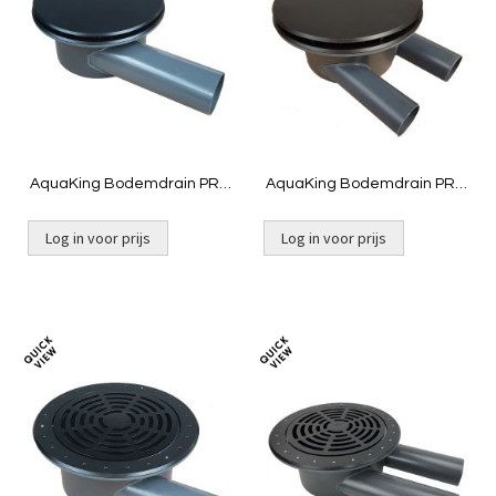
te
te
vergelijken
vergelij
AquaKing Bodemdrain PRO
AquaKing Bodemdrain PRO
400 | 160 - Zwart Ø400mm -
400 | 2 x 125 - Zwart
Deksel
Ø400mm - Deksel
Log in voor prijs
Log in voor prijs
Toevoegen
Toevoeg
om
om
te
te
vergelijken
vergelij