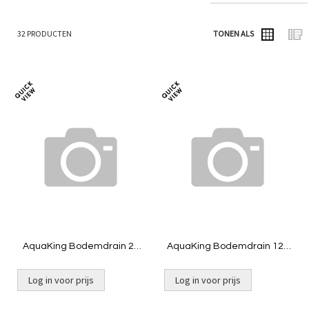
32
PRODUCTEN
TONEN ALS
Foto-
Lijs
tabel
Toevoegen
Toevoeg
om
om
te
te
vergelijken
vergelij
AquaKing Bodemdrain 2x
AquaKing Bodemdrain 125
110 - zwart Ø400mm -
- zwart Ø400mm - Rooster -
Rooster - Belucht
Belucht
Log in voor prijs
Log in voor prijs