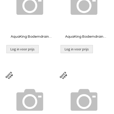
vergelijken
vergelij
AquaKing Bodemdrain
AquaKing Bodemdrain
2x125 - Zwart Ø400mm -
2x160 - zwart Ø400mm -
Rooster - Belucht
Rooster - Belucht
Log in voor prijs
Log in voor prijs
Toevoegen
Toevoeg
om
om
te
te
vergelijken
vergelij