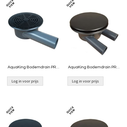
Toevoegen
Toevoeg
om
om
te
te
vergelijken
vergelij
AquaKing Bodemdrain PRO
AquaKing Bodemdrain PRO
400 | 160 - Zwart Ø400mm -
400 | 2 x 110 - Zwart
Rooster
Ø400mm - Deksel
Log in voor prijs
Log in voor prijs
Toevoegen
Toevoeg
om
om