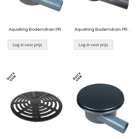
Aquaking Bodemdrain PRO
AquaKing Bodemdrain PRO
400 | 110 - Zwart Ø400mm -
400 | 2 x 125 - Zwart
Rooster
Ø400mm - Rooster
Log in voor prijs
Log in voor prijs
Toevoegen
Toevoeg
om
om
te
te
vergelijken
vergelij