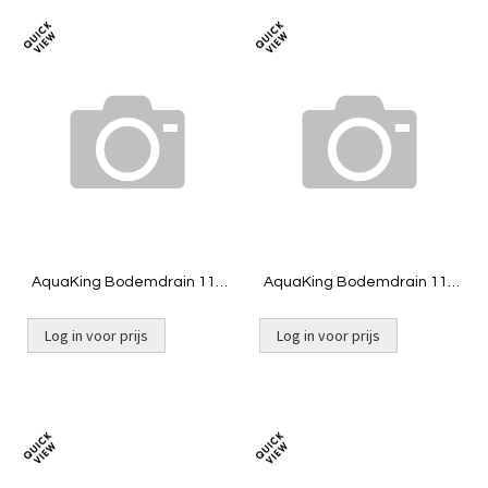
Toevoegen
Toevoeg
om
om
te
te
vergelijken
vergelij
AquaKing Bodemdrain 110
AquaKing Bodemdrain 110
- zwart Ø300mm - Deksel
- zwart Ø300mm - Rooster -
Zwem
Log in voor prijs
Log in voor prijs
Niet op voorraad
Niet op voorraad
Toevoegen
Toevoeg