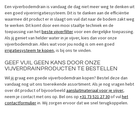
Een vijverbodemdrain is vandaag de dag niet meer weg te denken uit
een goed vijverirrigatiesysteem. Dit is te danken aan de efficiëntie
waarmee dit product er in slaagt om vuil dat naar de bodem zakt weg
te werken. Dit komt door een mooi staaltje techniek en de
toepassing van het
beste vijverfilter
voor een dergelijke toepassing.
Als jij geniet van helder water in je vijver, kies dan voor onze
vijverbodemdrain. Alles wat voor jou nodig is om een goed
irrigatiesysteem te kopen
, is bij ons te vinden.
GEEF VUIL GEEN KANS DOOR ONZE
VIJVERDRAINPRODUCTEN TE BESTELLEN
Wil jij graag een goede vijverbodemdrain kopen? Bestel deze dan
vandaag nog uit ons toereikende assortiment. Als je nog vragen hebt
over dit product of bijvoorbeeld
aansluitmateriaal voor je vijver
,
neem je contact met ons op. Bel ons op
+31 73 521 27 30
of vul
het
contactformulier
in. Wij zorgen ervoor dat we snel terugkoppelen.