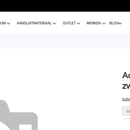
TUIN
AANSLUITMATERIAAL
OUTLET
MERKEN
BLOG
A
z
Schr
L