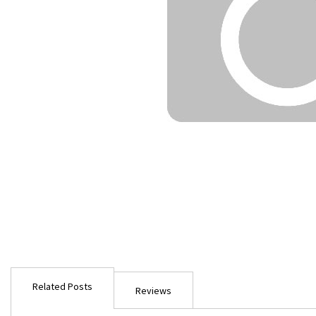
Ga
naar
Related Posts
het
Reviews
begin