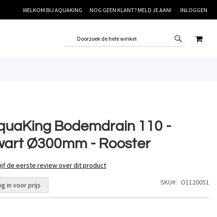
WELKOM BIJ AQUAKING
NOG GEEN KLANT? MELD JE AAN!
INLOGGEN
WINK
quaKing Bodemdrain 110 -
wart Ø300mm - Rooster
ijf de eerste review over dit product
SKU
O1120051
og in voor prijs