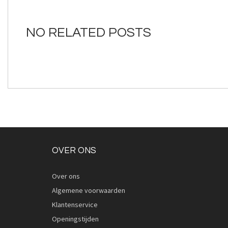
van
de
afbeeldingen-
NO RELATED POSTS
gallerij
OVER ONS
Over ons
Algemene voorwaarden
Klantenservice
Openingstijden