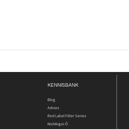
KENNISBANK
Blog
Advies
Red Label Filter Series
Nishikigoi-Ô