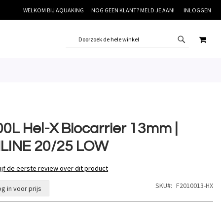
WELKOM BIJ AQUAKING
NOG GEEN KLANT? MELD JE AAN!
INLOGGEN
WINK
00L Hel-X Biocarrier 13mm |
NLINE 20/25 LOW
ijf de eerste review over dit product
SKU
F2010013-HX
og in voor prijs