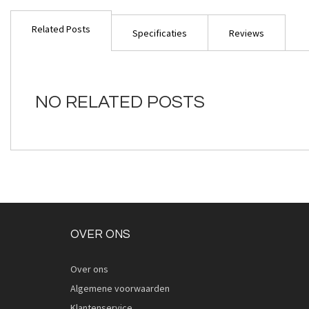
Ga
naar
Related Posts
het
Specificaties
Reviews
begin
van
de
afbeeldingen-
NO RELATED POSTS
gallerij
OVER ONS
Over ons
Algemene voorwaarden
Klantenservice