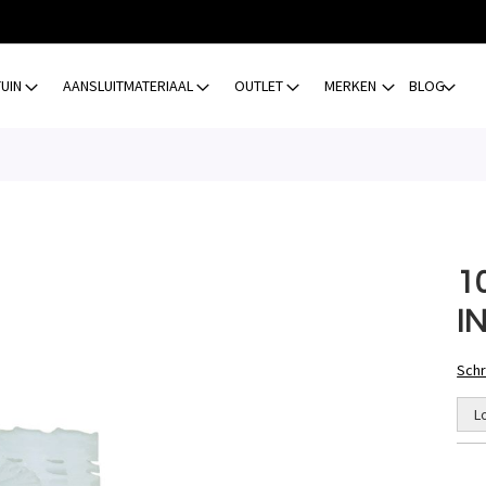
TUIN
AANSLUITMATERIAAL
OUTLET
MERKEN
BLOG
1
I
Schr
L