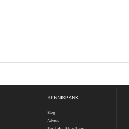
KENNISBANK
Blog
Advies
Red Label Filter Series