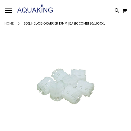
GA
WI
NAAR
DE
INHOUD
HOME
600L HEL-X BIOCARRIER 13MM | BASIC COMBI 80/100 XXL
Ga
naar
het
einde
van
de
afbeeldingen-
gallerij