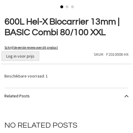
Ga
naar
600L Hel-X Biocarrier 13mm |
het
BASIC Combi 80/100 XXL
begin
van
de
Schrijf de eerste review over dit product
afbeeldingen-
SKU
F2010008-HX
gallerij
Log in voor prijs
Beschikbare voorraad:
1
Related Posts
NO RELATED POSTS