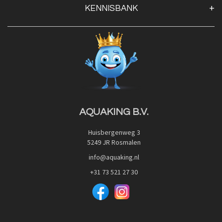
KENNISBANK
Openingstijden
Contact
Blog
Privacy Policy
Advies
Red Label Filter Series
Veilig betalen met:
Nishikigoi-Ô
JPD Japan Pet Design
Downloads
AQUAKING B.V.
Huisbergenweg 3
5249 JR Rosmalen
info@aquaking.nl
+31 73 521 27 30