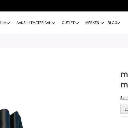
TUIN
AANSLUITMATERIAAL
OUTLET
MERKEN
BLOG
m²
m
Schr
L