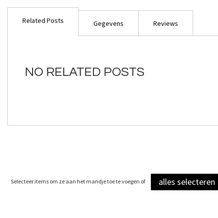
Ga
naar
Related Posts
het
Gegevens
Reviews
begin
van
de
afbeeldingen-
NO RELATED POSTS
gallerij
alles selecteren
Selecteer items om ze aan het mandje toe te voegen of