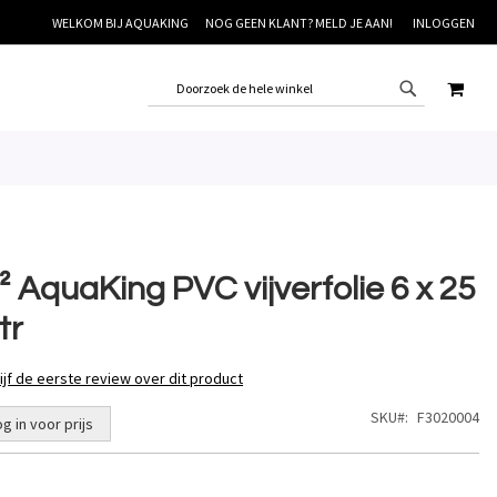
WELKOM BIJ AQUAKING
NOG GEEN KLANT? MELD JE AAN!
INLOGGEN
WINK
 AquaKing PVC vijverfolie 6 x 25
tr
ijf de eerste review over dit product
SKU
F3020004
og in voor prijs