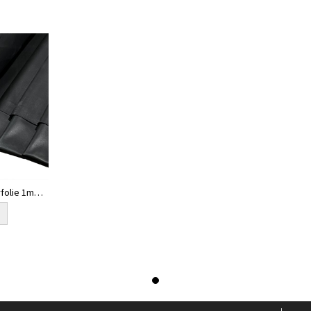
rfolie 1mm -
d