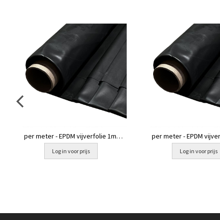
per meter - EPDM vijverfolie 1mm -
per meter - EPDM vijve
3 mtr breed
4.5 mtr bree
Log in voor prijs
Log in voor prijs