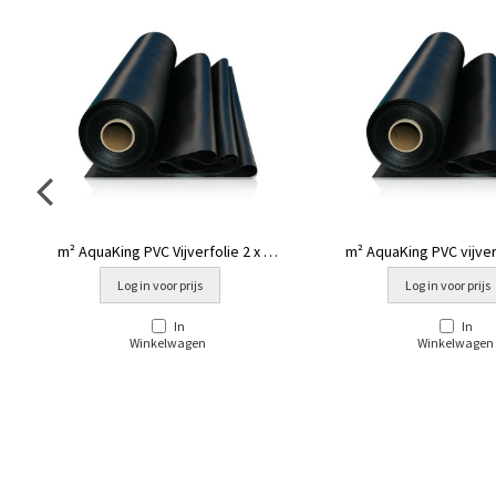
m² AquaKing PVC Vijverfolie 2 x 50
m² AquaKing PVC vijverf
mtr
mtr
Log in voor prijs
Log in voor prijs
In
In
Winkelwagen
Winkelwagen