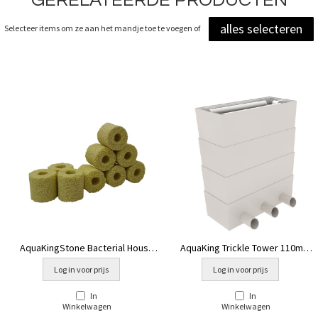
alles selecteren
Selecteer items om ze aan het mandje toe te voegen of
AquaKingStone Bacterial House
AquaKing Trickle Tower 110mm
40x40 mm
Big
Log in voor prijs
Log in voor prijs
In
In
Winkelwagen
Winkelwagen