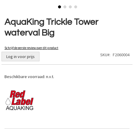
Ga
naar
AquaKing Trickle Tower
het
waterval Big
begin
van
de
Schrijf de eerste review over dit product
afbeeldingen-
SKU
F2060004
gallerij
Log in voor prijs
Beschikbare voorraad:
n.v.t.