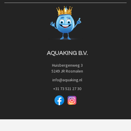
Contact
Blog
Privacy Policy
Advies
Red Label Filter Series
Veilig betalen met:
Nishikigoi-Ô
JPD Japan Pet Design
Downloads
AQUAKING B.V.
Huisbergenweg 3
5249 JR Rosmalen
info@aquaking.nl
+31 73 521 27 30