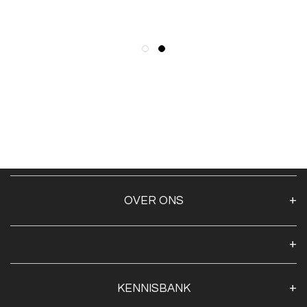
OVER ONS
Over ons
Algemene voorwaarden
Klantenservice
KENNISBANK
Openingstijden