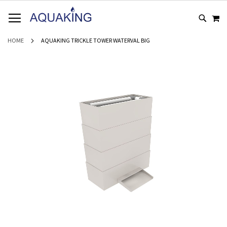
GA
WI
NAAR
DE
INHOUD
HOME
AQUAKING TRICKLE TOWER WATERVAL BIG
Ga
naar
het
einde
van
de
afbeeldingen-
gallerij