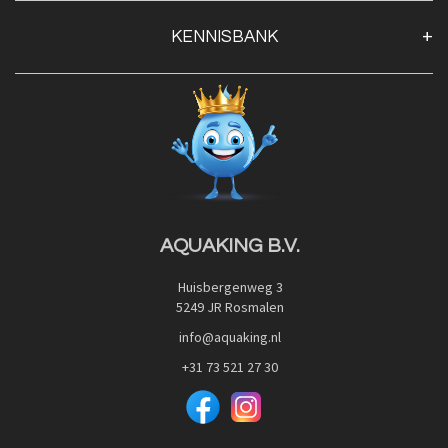
Klantenservice
KENNISBANK
Openingstijden
Contact
Blog
Privacy Policy
Advies
Red Label Filter Series
Veilig betalen met:
Nishikigoi-Ô
JPD Japan Pet Design
Downloads
AQUAKING B.V.
Huisbergenweg 3
5249 JR Rosmalen
info@aquaking.nl
+31 73 521 27 30