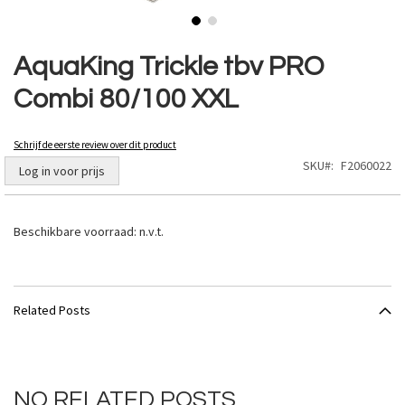
Ga
naar
AquaKing Trickle tbv PRO
het
Combi 80/100 XXL
begin
van
de
Schrijf de eerste review over dit product
afbeeldingen-
SKU
F2060022
gallerij
Log in voor prijs
Beschikbare voorraad:
n.v.t.
Related Posts
NO RELATED POSTS