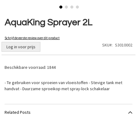
Ga
naar
AquaKing Sprayer 2L
het
begin
van
Schrijf de eerste review over dit product
de
SKU
S3010002
Log in voor prijs
afbeeldingen-
gallerij
Beschikbare voorraad:
1844
- Te gebruiken voor sproeien van vloeistoffen - Stevige tank met
handvat - Duurzame sproeikop met spray-lock schakelaar
Related Posts