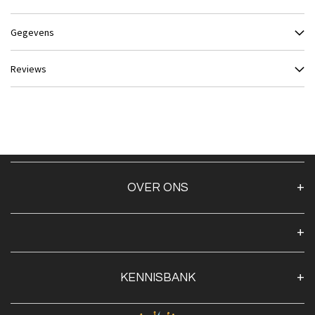
Gegevens
Reviews
OVER ONS
Over ons
Algemene voorwaarden
Klantenservice
KENNISBANK
Openingstijden
Contact
Blog