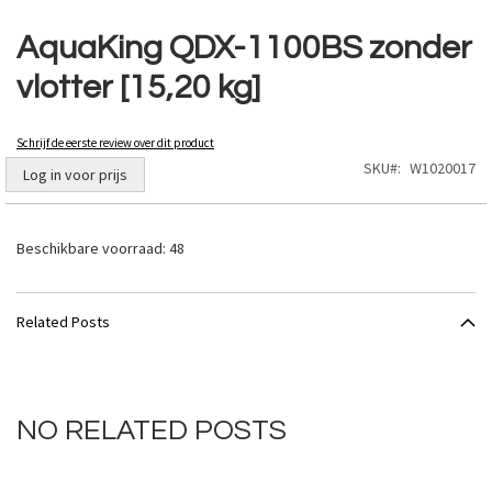
Ga
naar
AquaKing QDX-1100BS zonder
het
vlotter [15,20 kg]
begin
van
de
Schrijf de eerste review over dit product
afbeeldingen-
SKU
W1020017
gallerij
Log in voor prijs
Beschikbare voorraad:
48
Related Posts
NO RELATED POSTS