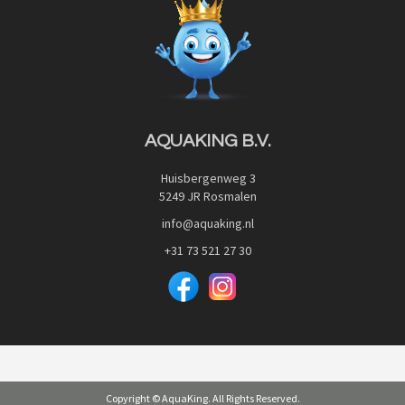
Privacy Policy
Advies
Red Label Filter Series
Veilig betalen met:
Nishikigoi-Ô
JPD Japan Pet Design
Downloads
AQUAKING B.V.
Huisbergenweg 3
5249 JR Rosmalen
info@aquaking.nl
+31 73 521 27 30
Copyright © AquaKing. All Rights Reserved.