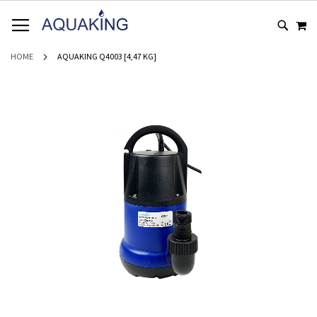
GA
WI
NAAR
DE
INHOUD
HOME
AQUAKING Q4003 [4,47 KG]
Ga
naar
het
einde
van
de
afbeeldingen-
gallerij