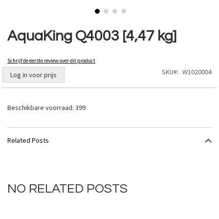
Ga
naar
AquaKing Q4003 [4,47 kg]
het
begin
van
Schrijf de eerste review over dit product
de
SKU
W1020004
Log in voor prijs
afbeeldingen-
gallerij
Beschikbare voorraad:
399
Related Posts
NO RELATED POSTS