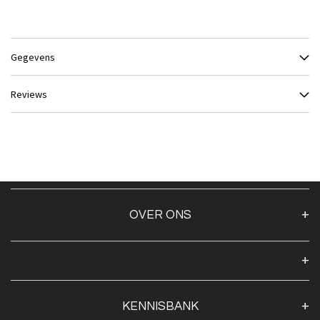
Gegevens
Reviews
OVER ONS
Over ons
Algemene voorwaarden
Klantenservice
KENNISBANK
Openingstijden