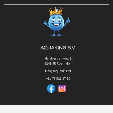
Contact
Blog
Privacy Policy
Advies
Red Label Filter Series
Veilig betalen met:
Nishikigoi-Ô
JPD Japan Pet Design
Downloads
AQUAKING B.V.
Huisbergenweg 3
5249 JR Rosmalen
info@aquaking.nl
+31 73 521 27 30