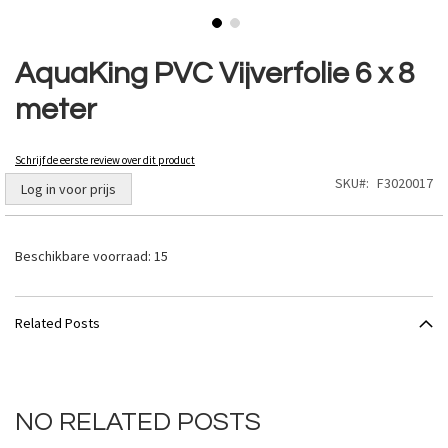
Ga
naar
AquaKing PVC Vijverfolie 6 x 8
het
meter
begin
van
de
Schrijf de eerste review over dit product
afbeeldingen-
SKU
F3020017
gallerij
Log in voor prijs
Beschikbare voorraad:
15
Related Posts
NO RELATED POSTS