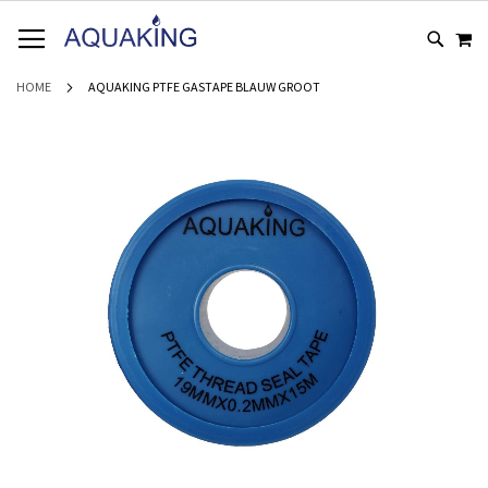
GA
WI
NAAR
DE
INHOUD
HOME
AQUAKING PTFE GASTAPE BLAUW GROOT
Ga
naar
het
einde
van
de
afbeeldingen-
gallerij