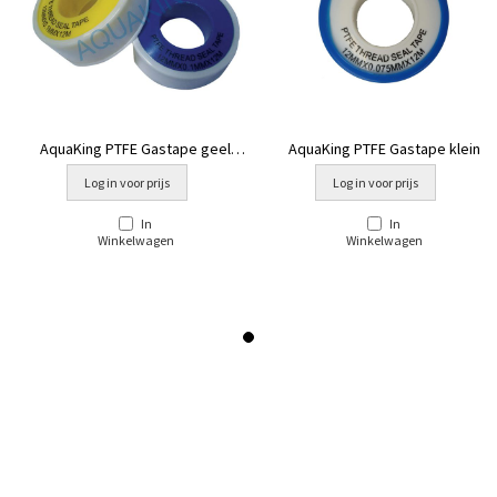
AquaKing PTFE Gastape geel
AquaKing PTFE Gastape klein
groot
Log in voor prijs
Log in voor prijs
In
In
Winkelwagen
Winkelwagen