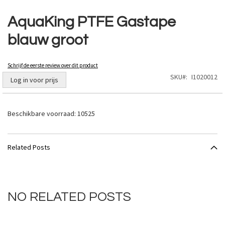
Ga
naar
AquaKing PTFE Gastape
het
blauw groot
begin
van
de
Schrijf de eerste review over dit product
afbeeldingen-
SKU
I1020012
gallerij
Log in voor prijs
Beschikbare voorraad:
10525
Related Posts
NO RELATED POSTS