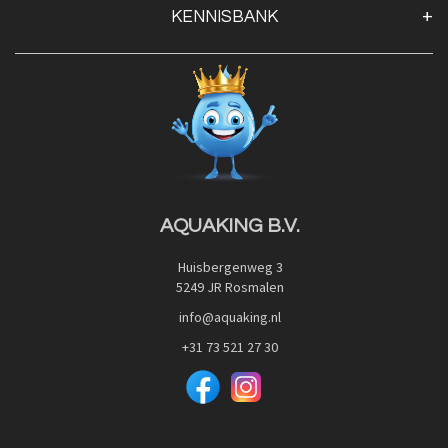
KENNISBANK
Openingstijden
Contact
Blog
Privacy Policy
Advies
Red Label Filter Series
Veilig betalen met:
Nishikigoi-Ô
JPD Japan Pet Design
Downloads
AQUAKING B.V.
Huisbergenweg 3
5249 JR Rosmalen
info@aquaking.nl
+31 73 521 27 30