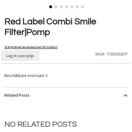
Ga
naar
Red Label Combi Smile
het
Filter|Pomp
begin
van
de
Schrijf de eerste review over dit product
afbeeldingen-
SKU
F2010020-P
gallerij
Log in voor prijs
Beschikbare voorraad:
2
Related Posts
NO RELATED POSTS