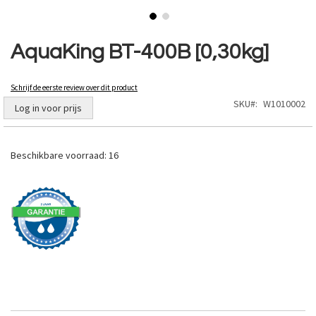
Ga
naar
AquaKing BT-400B [0,30kg]
het
begin
van
Schrijf de eerste review over dit product
de
SKU
W1010002
Log in voor prijs
afbeeldingen-
gallerij
Beschikbare voorraad:
16