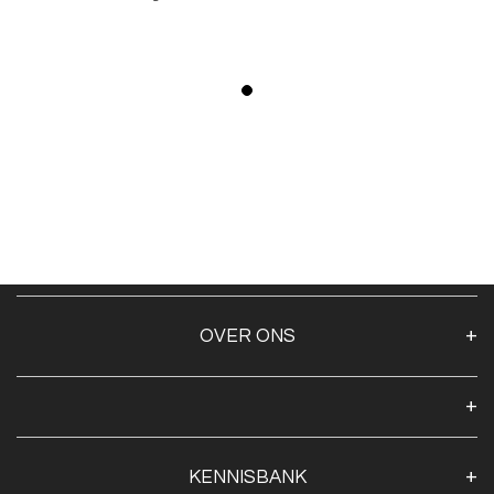
OVER ONS
Over ons
Algemene voorwaarden
Klantenservice
KENNISBANK
Openingstijden