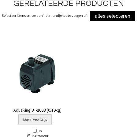
GERELATEERDE PRODUCTEN
alles selecteren
Selecteer items om ze aan het mandje toe te voegen of
AquaKing BT-200B [0,19kg]
Log in voor prijs
In
Winkelwagen