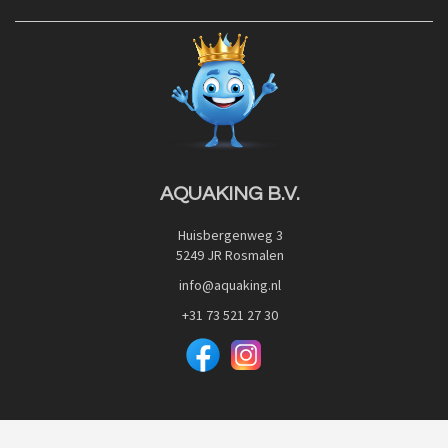
Contact
Blog
Privacy Policy
Advies
Red Label Filter Series
Veilig betalen met:
Nishikigoi-Ô
JPD Japan Pet Design
Downloads
AQUAKING B.V.
Huisbergenweg 3
5249 JR Rosmalen
info@aquaking.nl
+31 73 521 27 30