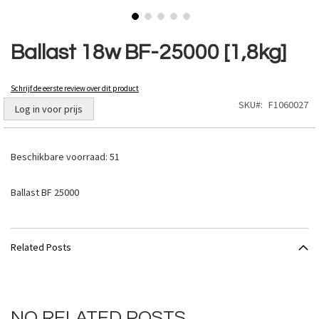
Ga
naar
Ballast 18w BF-25000 [1,8kg]
het
begin
van
Schrijf de eerste review over dit product
de
SKU
F1060027
Log in voor prijs
afbeeldingen-
gallerij
Beschikbare voorraad:
51
Ballast BF 25000
Related Posts
NO RELATED POSTS