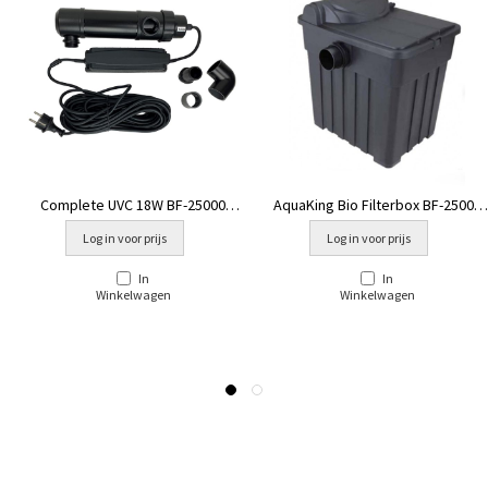
Complete UVC 18W BF-25000
AquaKing Bio Filterbox BF-25000
[1,20kg]
[8,5kg]
Log in voor prijs
Log in voor prijs
In
In
Winkelwagen
Winkelwagen