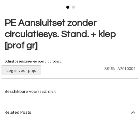
Ga
naar
PE Aansluitset zonder
het
circulatiesys. Stand. + klep
begin
van
[prof gr]
de
afbeeldingen-
gallerij
Schrijf de eerste review over dit product
SKU
A2010004
Log in voor prijs
Beschikbare voorraad:
n.v.t.
Related Posts