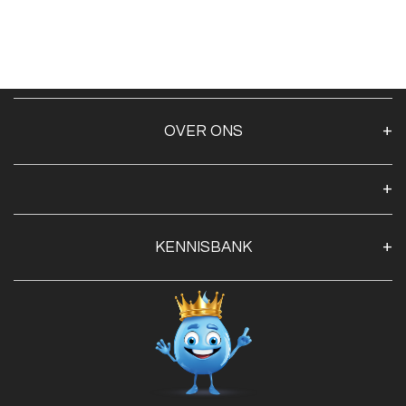
OVER ONS
Over ons
Algemene voorwaarden
Klantenservice
KENNISBANK
Openingstijden
Contact
Blog
Privacy Policy
Advies
Red Label Filter Series
Veilig betalen met:
Nishikigoi-Ô
JPD Japan Pet Design