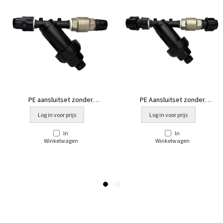
PE aansluitset zonder
PE Aansluitset zonder
circulatiesysteem standaard +
circulatiesys. Stand. + klep [prof
Log in voor prijs
Log in voor prijs
klep [ea
zw]
In
In
Winkelwagen
Winkelwagen