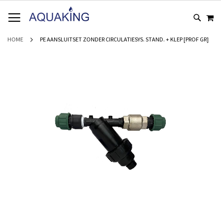
GA
WI
NAAR
DE
INHOUD
HOME
PE AANSLUITSET ZONDER CIRCULATIESYS. STAND. + KLEP [PROF GR]
Ga
naar
het
einde
van
de
afbeeldingen-
gallerij