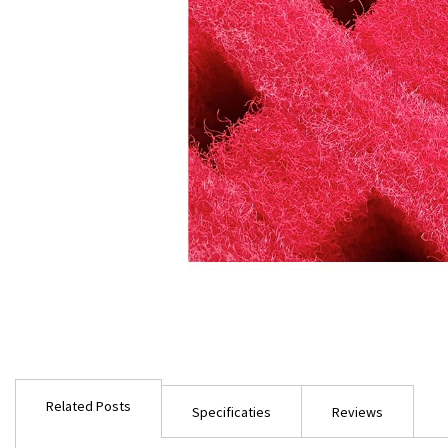
Ga
naar
Related Posts
het
Specificaties
Reviews
begin