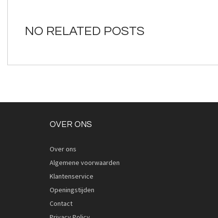
van
de
afbeeldingen-
NO RELATED POSTS
gallerij
OVER ONS
Over ons
Algemene voorwaarden
Klantenservice
Openingstijden
Contact
Privacy Policy