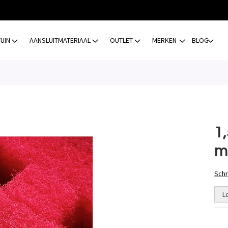
TUIN
AANSLUITMATERIAAL
OUTLET
MERKEN
BLOG
1
m
Schr
L