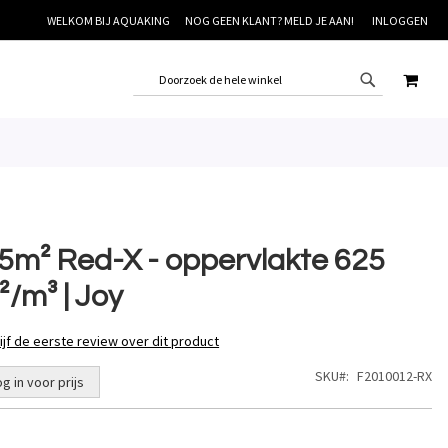
WELKOM BIJ AQUAKING
NOG GEEN KLANT? MELD JE AAN!
INLOGGEN
WINK
,5m² Red-X - oppervlakte 625
²/m³ | Joy
ijf de eerste review over dit product
SKU
F2010012-RX
og in voor prijs