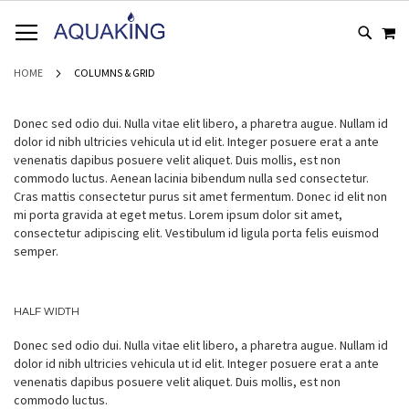
GA
WI
NAAR
DE
INHOUD
HOME
COLUMNS & GRID
Donec sed odio dui. Nulla vitae elit libero, a pharetra augue. Nullam id
dolor id nibh ultricies vehicula ut id elit. Integer posuere erat a ante
venenatis dapibus posuere velit aliquet. Duis mollis, est non
commodo luctus. Aenean lacinia bibendum nulla sed consectetur.
Cras mattis consectetur purus sit amet fermentum. Donec id elit non
mi porta gravida at eget metus. Lorem ipsum dolor sit amet,
consectetur adipiscing elit. Vestibulum id ligula porta felis euismod
semper.
HALF WIDTH
Donec sed odio dui. Nulla vitae elit libero, a pharetra augue. Nullam id
dolor id nibh ultricies vehicula ut id elit. Integer posuere erat a ante
venenatis dapibus posuere velit aliquet. Duis mollis, est non
commodo luctus.