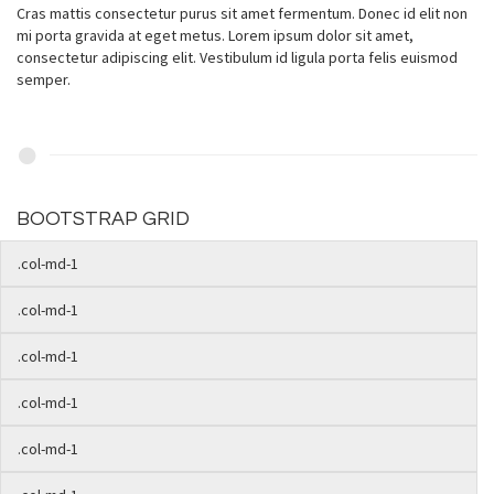
Cras mattis consectetur purus sit amet fermentum. Donec id elit non
mi porta gravida at eget metus. Lorem ipsum dolor sit amet,
consectetur adipiscing elit. Vestibulum id ligula porta felis euismod
semper.
BOOTSTRAP GRID
.col-md-1
.col-md-1
.col-md-1
.col-md-1
.col-md-1