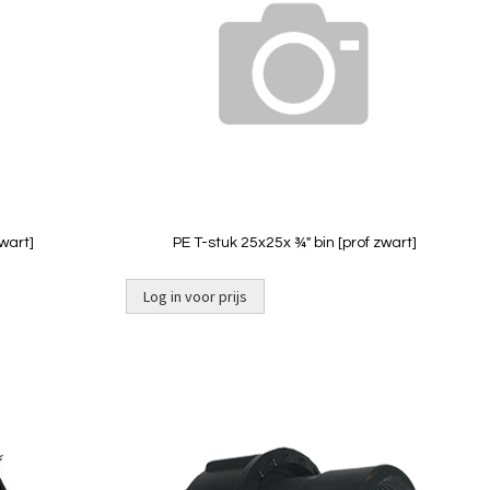
vergelijken
vergelij
zwart]
PE T-stuk 25x25x ¾" bin [prof zwart]
Log in voor prijs
Niet op
voorraad
Toevoegen
Toevoeg
om
om
te
te
vergelijken
vergelij