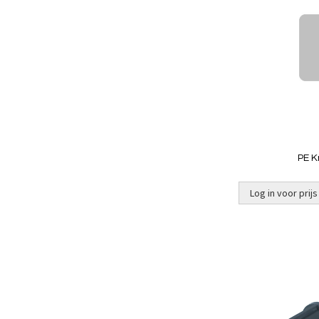
PE K
Log in voor prijs
Niet op
voorraad