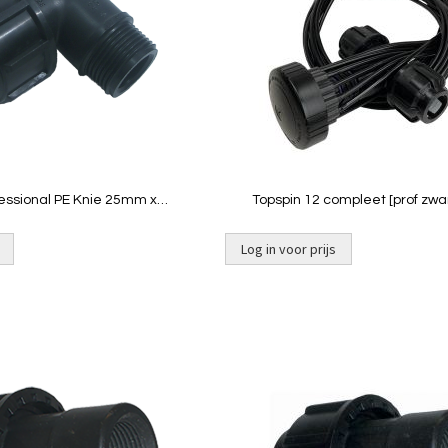
Quickview
Quickview
fessional PE Knie 25mm x
Topspin 12 compleet [prof zw
1"buitendraad
Log in voor prijs
Niet op
voorraad
Toevoegen
om
te
vergelijken