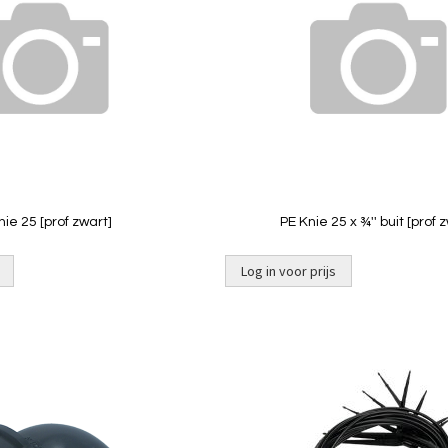
vergelijken
nie 25 [prof zwart]
PE Knie 25 x ¾'' buit [prof 
Log in voor prijs
Niet op
voorraad
Toevoegen
om
te
vergelijken