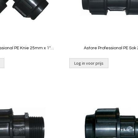
Quickview
Quickview
ssional PE Knie 25mm x 1"
Astore Professional PE So
binnendraad
Log in voor prijs
Toevoegen
om
te
vergelijken