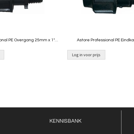
Quickview
Quickview
onal PE Overgang 25mm x 1"
Astore Professional PE Eind
buitendraad
Log in voor prijs
KENNISBANK