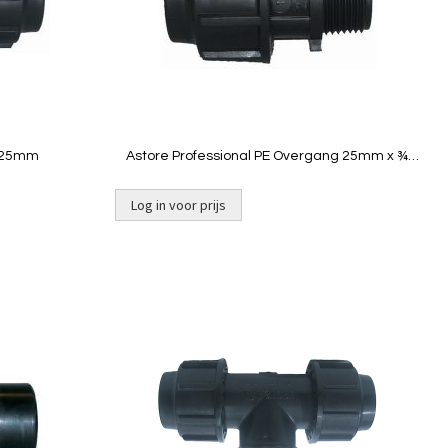
Quickview
k 25mm
Astore Professional PE Overgang 25mm x ¾"
buitendraad
Log in voor prijs
Toevoegen
Toevoeg
om
om
te
te
vergelijken
vergelij