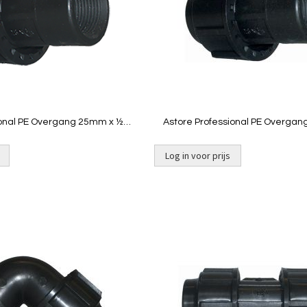
Quickview
Quickview
onal PE Overgang 25mm x ½"
Astore Professional PE Overgang
binnendraad
binnendraad
Log in voor prijs
Toevoegen
om
te
vergelijken