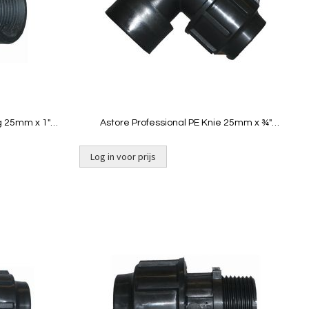
Quickview
 25mm x 1"
Astore Professional PE Knie 25mm x ¾"
binnendraad
Log in voor prijs
Toevoegen
Toevoeg
om
om
te
te
vergelijken
vergelij