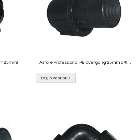
Quickview
art 25mm]
Astore Professional PE Overgang 25mm x ¾"
binnendraad
Log in voor prijs
Niet op
voorraad
Toevoegen
Toevoeg
om
om
te
te
vergelijken
vergelij