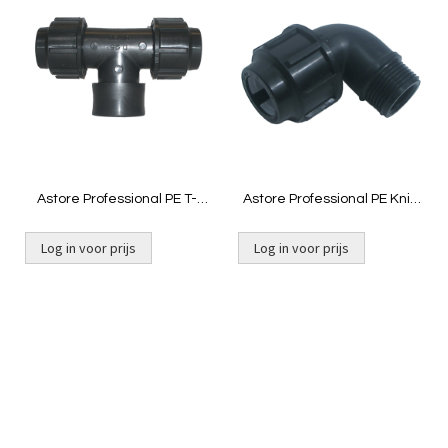
om
om
te
te
vergelijken
vergelij
Astore Professional PE T-
Astore Professional PE Knie
stuk 16mm x ½"
16mm x ½" buitendraad
binnendraad
Log in voor prijs
Log in voor prijs
Niet op voorraad