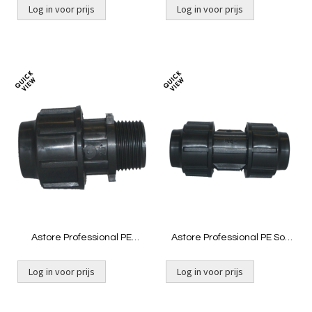
Log in voor prijs
Log in voor prijs
Toevoegen
Toevoeg
om
om
te
te
vergelijken
vergelij
Astore Professional PE
Astore Professional PE Sok
Overgang 16mm x ½"
16mm
buitendraad
Log in voor prijs
Log in voor prijs