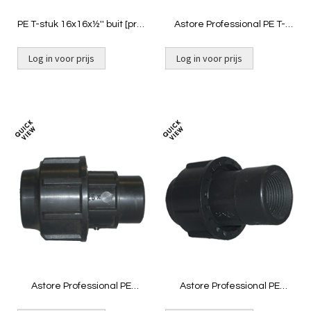
PE T-stuk 16x16x½'' buit [prof
Astore Professional PE T-
zwart]
stuk 16mm
Log in voor prijs
Log in voor prijs
Niet op voorraad
Toevoegen
Toevoeg
om
om
te
te
vergelijken
vergelij
Astore Professional PE
Astore Professional PE
Eindkap 16mm
Overgang 16mm x ½"
binnendraad