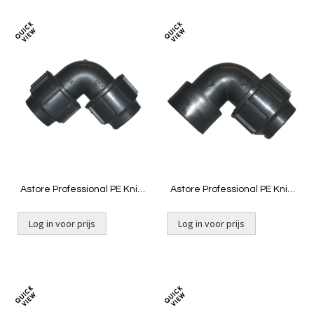
Toevoegen
Toevoeg
om
om
te
te
vergelijken
vergelij
Astore Professional PE Knie
Astore Professional PE Knie
16mm
16mm x ½" binnendraad
Log in voor prijs
Log in voor prijs
Toevoegen
Toevoeg