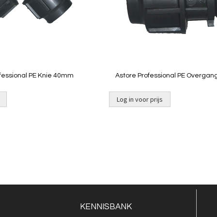
Quickview
Quickview
fessional PE Knie 40mm
Astore Professional PE Overgang
buitendraad
Log in voor prijs
KENNISBANK