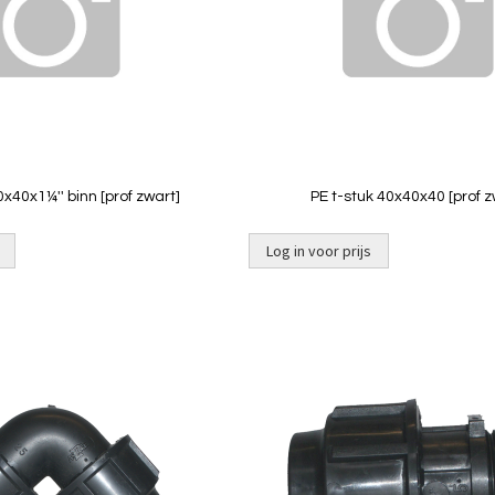
Quickview
Quickview
0x40x1¼'' binn [prof zwart]
PE t-stuk 40x40x40 [prof z
Log in voor prijs
Niet op
voorraad
Toevoegen
om
te
vergelijken