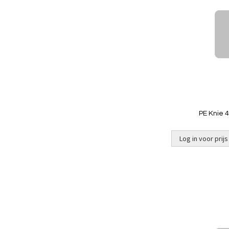
PE Knie 40
Log in voor prijs
Niet op
voorraad