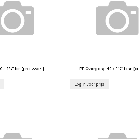
vergelijken
 x 1¼'' bin [prof zwart]
PE Overgang 40 x 1¼'' binn [pr
Log in voor prijs
Niet op
voorraad
Toevoegen
om
te
vergelijken