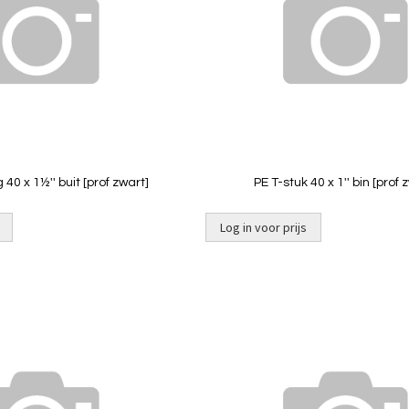
Quickview
Quickview
40 x 1½'' buit [prof zwart]
PE T-stuk 40 x 1'' bin [prof 
Log in voor prijs
Niet op
voorraad
Toevoegen
om
te
vergelijken