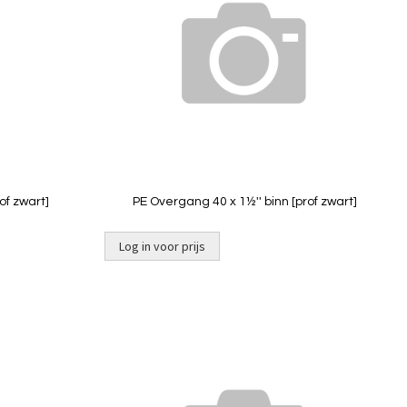
vergelijken
vergelij
of zwart]
PE Overgang 40 x 1½'' binn [prof zwart]
Log in voor prijs
Niet op
voorraad
Toevoegen
Toevoeg
om
om
te
te
vergelijken
vergelij