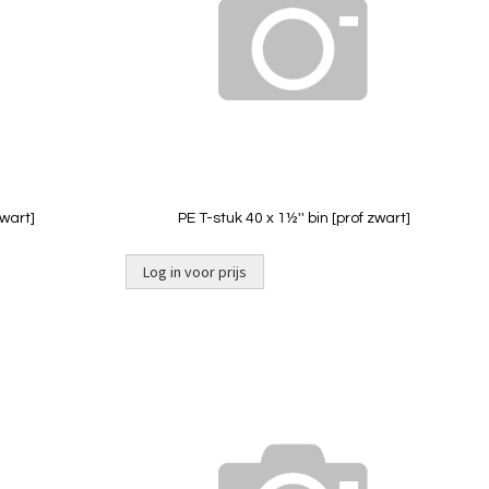
Quickview
zwart]
PE T-stuk 40 x 1½'' bin [prof zwart]
Log in voor prijs
Niet op
voorraad
Toevoegen
Toevoeg
om
om
te
te
vergelijken
vergelij