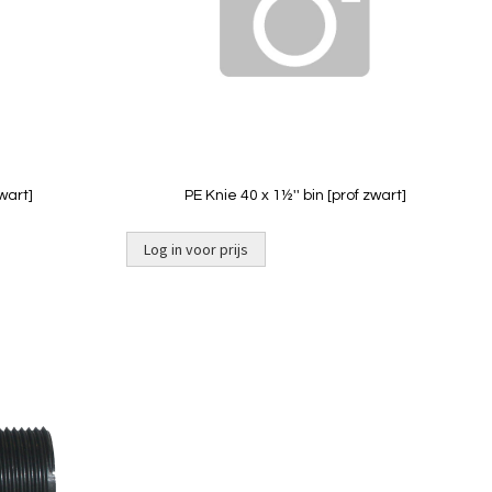
Quickview
wart]
PE Knie 40 x 1½'' bin [prof zwart]
Log in voor prijs
Niet op
voorraad
Toevoegen
om
te
vergelijken