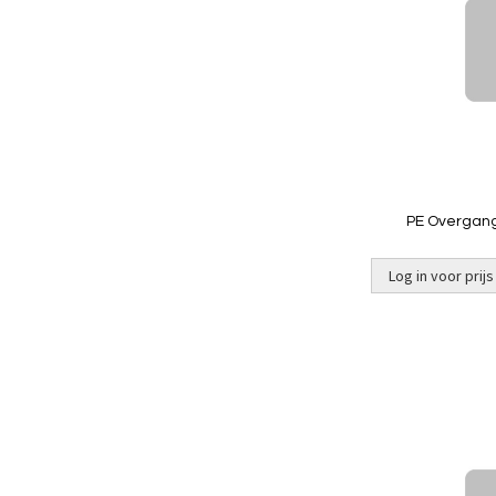
PE Overgang 
Log in voor prijs
Niet op
voorraad