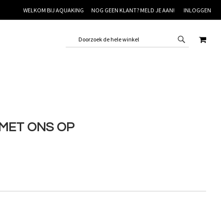
WELKOM BIJ AQUAKING
NOG GEEN KLANT? MELD JE AAN!
INLOGGEN
WINK
MET ONS OP