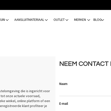
TUIN
AANSLUITMATERIAAL
OUTLET
MERKEN
BLOG
NEEM CONTACT 
Naam
estelomgeving die is ingericht voor
g tot onze actuele voorraad,
eke winkel, online platform of een
E-mail
eregistreerde klant profiteer je