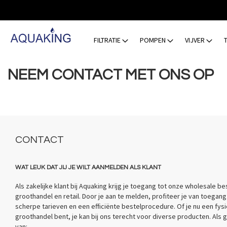
GA
NAAR
DE
INHOUD
FILTRATIE
POMPEN
VIJVER
NEEM CONTACT MET ONS OP
CONTACT
WAT LEUK DAT JIJ JE WILT AANMELDEN ALS KLANT
Als zakelijke klant bij Aquaking krijg je toegang tot onze wholesale b
groothandel en retail. Door je aan te melden, profiteer je van toegan
scherpe tarieven en een efficiënte bestelprocedure. Of je nu een fysi
groothandel bent, je kan bij ons terecht voor diverse producten. Als g
van: